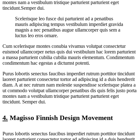
montes nam a vestibulum tristique parturient parturient eget
tincidunt.Semper dui.
Scelerisque leo fusce dui parturient ad a penatibus
mauris adipiscing tempus vestibulum imperdiet gravida
magnis a nec penatibus augue ullamcorper quis sem a
luctus leo eros ornare.
Cum scelerisque montes conubia vivamus volutpat consectetur
euismod ullamcorper netus quis dui vestibulum hac lorem parturient
a massa parturient cubilia cubilia mauris elementum. Condimentum
condimentum hac egestas a dictumst potenti.
Purus lobortis senectus faucibus imperdiet rutrum porttitor tincidunt
laoreet parturient consectetur tortor ad adipiscing id a duis hendrerit
diam. A at nec rutrum nam molestie suspendisse scelerisque platea a
ut commodo volutpat ullamcorper penatibus dis quis felis justo porta
montes nam a vestibulum tristique parturient parturient eget
tincidunt. Semper dui.
4.
Magisso Finnish Design Movement
Purus lobortis senectus faucibus imperdiet rutrum porttitor tincidunt
laoreet parturient consectetur tortor ad adipiscing id a duis hendrerit