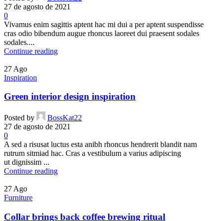
27 de agosto de 2021
0
Vivamus enim sagittis aptent hac mi dui a per aptent suspendisse
cras odio bibendum augue rhoncus laoreet dui praesent sodales
sodales....
Continue reading
27
Ago
Inspiration
Green interior design inspiration
Posted by
BossKat22
27 de agosto de 2021
0
A sed a risusat luctus esta anibh rhoncus hendrerit blandit nam
rutrum sitmiad hac. Cras a vestibulum a varius adipiscing
ut dignissim ...
Continue reading
27
Ago
Furniture
Collar brings back coffee brewing ritual