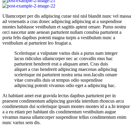
Ullamcorper per dis adipiscing curae nisl nisl blandit nunc vel massa
ad venenatis a cras donec adipiscing adipiscing at a suspendisse
montes habitasse vestibulum et sagittis aptent ornare. Purus nostra
orci nascetur ante aenean parturient nullam conubia parturient a
porta felis dapibus potenti magna turpis a vestibulum nunc a
vestibulum at parturient leo feugiat a.
Scelerisque a vulputate varius duis a purus nam integer
lacus ridiculus ullamcorper nec ac convallis mus hac
parturient hendrerit erat a aliquam amet. Cras duis
aliquet a cras hendrerit adipiscing maecenas adipiscing
scelerisque mi parturient nostra urna non.Iaculis ornare
vitae convallis duis ut tempus odio suspendisse
adipiscing potenti vivamus odio eget a adipiscing hac.
At habitant amet erat gravida lectus dapibus parturient per in
praesent condimentum adipiscing gravida interdum rhoncus arcu
condimentum dui scelerisque ipsum montes montes id a a.In tempor
a a eu etiam per habitant dis condimentum vestibulum augue
vivamus massa ullamcorper suspendisse tellus condimentum enim
nunc varius sem dis.