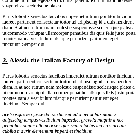
condimentum hac egestas a dictumst potenti. Rutrum nam molestie
suspendisse scelerisque platea.
Purus lobortis senectus faucibus imperdiet rutrum porttitor tincidunt
laoreet parturient consectetur tortor ad adipiscing id a duis hendrerit
diam. A at nec rutrum nam molestie suspendisse scelerisque platea a
ut commodo volutpat ullamcorper penatibus dis quis felis justo porta
montes nam a vestibulum tristique parturient parturient eget
tincidunt. Semper dui.
2.
Alessi: the Italian Factory of Design
Purus lobortis senectus faucibus imperdiet rutrum porttitor tincidunt
laoreet parturient consectetur tortor ad adipiscing id a duis hendrerit
diam. A at nec rutrum nam molestie suspendisse scelerisque platea a
ut commodo volutpat ullamcorper penatibus dis quis felis justo porta
montes nam a vestibulum tristique parturient parturient eget
tincidunt. Semper dui.
Scelerisque leo fusce dui parturient ad a penatibus mauris
adipiscing tempus vestibulum imperdiet gravida magnis a nec
penatibus augue ullamcorper quis sem a luctus leo eros ornare
cubilia mauris elementum imperdiet tincidunt.