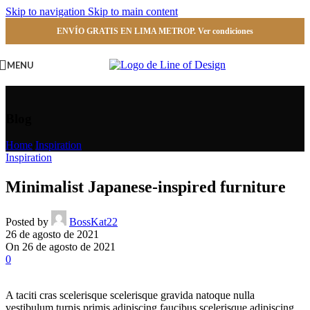
Skip to navigation
Skip to main content
ENVÍO GRATIS EN LIMA METROP. Ver condiciones
MENU
Blog
Home
/
Inspiration
Inspiration
Minimalist Japanese-inspired furniture
Posted by
BossKat22
26 de agosto de 2021
On 26 de agosto de 2021
0
A taciti cras scelerisque scelerisque gravida natoque nulla
vestibulum turpis primis adipiscing faucibus scelerisque adipiscing