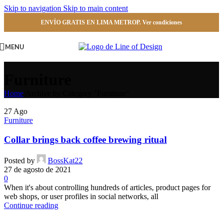
Skip to navigation
Skip to main content
ENVÍO GRATIS EN LIMA METROP. Ver condiciones
MENU
Furniture
Home
/
Archive by Category "Furniture"
27
Ago
Furniture
Collar brings back coffee brewing ritual
Posted by
BossKat22
27 de agosto de 2021
0
When it's about controlling hundreds of articles, product pages for
web shops, or user profiles in social networks, all
Continue reading