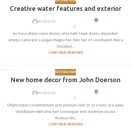
DECORATION
27
Creative water features and exterior
AGO
0
BossKat22
Ac haca ullamcorper donec ante habi tasse donec imperdiet
eturpis varius per a augue magna hac. Nec hac et vestibulum duis a
tincidunt ...
CONTINUE READING
DECORATION
26
New home decor from John Doerson
AGO
0
BossKat22
Ullamcorper condimentum erat pretium velit at ut a nunc id a adeu
vestibulum nibh urna nam consequat erat molestie lacinia
rhoncus. Nis...
CONTINUE READING