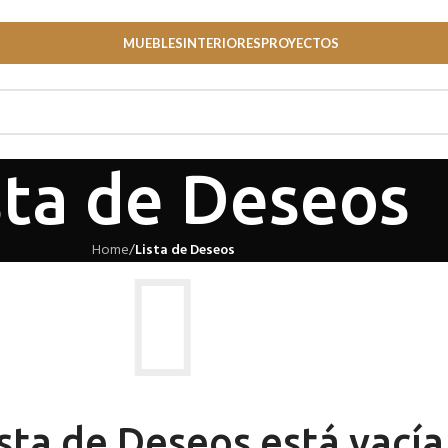
MUEBLES
INTERIORES
PROYECTOS
sta de Deseos
Home
/
Lista de Deseos
sta de Deseos está vacía