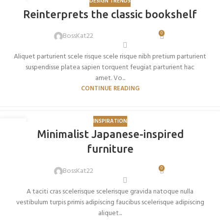
DESIGN TRENDS
27
Reinterprets the classic bookshelf
AGO
0
BossKat22
Aliquet parturient scele risque scele risque nibh pretium parturient
suspendisse platea sapien torquent feugiat parturient hac
amet. Vo...
CONTINUE READING
INSPIRATION
26
Minimalist Japanese-inspired
AGO
furniture
0
BossKat22
A taciti cras scelerisque scelerisque gravida natoque nulla
vestibulum turpis primis adipiscing faucibus scelerisque adipiscing
aliquet...