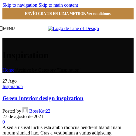
Skip to navigation
Skip to main content
ENVÍO GRATIS EN LIMA METROP. Ver condiciones
MENU
Inspiration
Home
/
Archive by Category "Inspiration"
27
Ago
Inspiration
Green interior design inspiration
Posted by
BossKat22
27 de agosto de 2021
0
A sed a risusat luctus esta anibh rhoncus hendrerit blandit nam
rutrum sitmiad hac. Cras a vestibulum a varius adipiscing