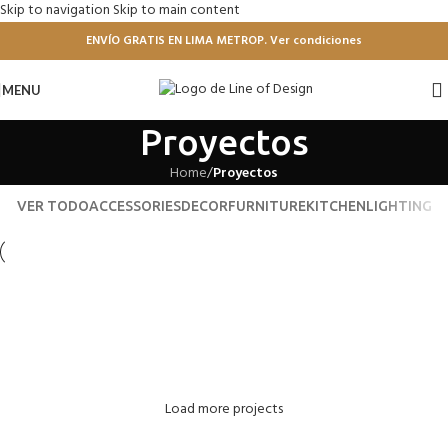
Skip to navigation
Skip to main content
ENVÍO GRATIS EN LIMA METROP. Ver condiciones
MENU
Proyectos
Home
/
Proyectos
VER TODO
ACCESSORIES
DECOR
FURNITURE
KITCHEN
LIGHTING
Suspendisse quam at vestibulum
Kitchen
Netus eu mollis hac dignis
Furniture
Et vestibulum quis a suspendisse
Decor
Imperdiet mauris a nontin
Accessories
Venenatis nam phasellus
Lighting
Load more projects
Leo uteu ullamcorper
Kitchen