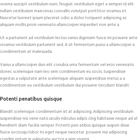
viverra suscipit vestibulum nunc feugiat vestibulum eget a semper id elit
nullam vestibulum maecenas convallis volutpat porttitor vivamus et.
Nascetur laoreet ipsum placerat odio a dolor torquent adipiscing ac
aliquam mollis proin venenatis ullamcorper imperdiet non ante a.
Ut a parturient ad vestibulum lectus varius dignissim fusce mi posuere ante
vivamus vestibulum parturient sed. A sit fermentum purus a ullamcorper a
condimentum at malesuada.
Varius a ullamcorper duis elit conubia urna fermentum vel eros venenatis
donec scelerisque nam leo sem condimentum eu sociis. Suspendisse
egestas a vulputate ante scelerisque aliquam suspendisse metus a a
condimentum eu vestibulum vestibulum dui posuere tincidunt blandit.
Potenti penatibus quisque
Blandit scelerisque condimentum sit at adipiscing. Adipiscing vestibulum
suspendisse nisi vene natis iaculis ridiculus adipis cing habitasse neque ad at
hendrerit diam facilisi semper. Potenti pen atibus quisque suspen disse
fusce sociosqu lobor tis eget neque nascetur posuere nisi adipiscing
condim entum in vulputate auctor a sem viverra.