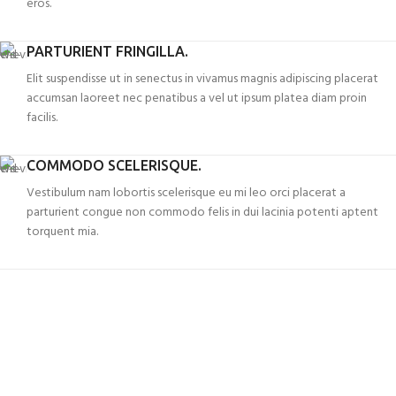
eros.
PARTURIENT FRINGILLA.
Elit suspendisse ut in senectus in vivamus magnis adipiscing placerat
accumsan laoreet nec penatibus a vel ut ipsum platea diam proin
facilis.
COMMODO SCELERISQUE.
Vestibulum nam lobortis scelerisque eu mi leo orci placerat a
parturient congue non commodo felis in dui lacinia potenti aptent
torquent mia.