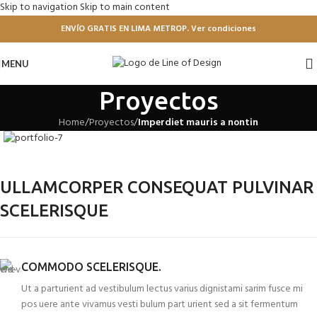
Skip to navigation
Skip to main content
ENVÍO GRATIS EN LIMA METROP. Ver condiciones
MENU
Proyectos
Home
/
Proyectos
/
Imperdiet mauris a nontin
ULLAMCORPER CONSEQUAT PULVINAR
SCELERISQUE
COMMODO SCELERISQUE.
Ut a parturient ad vestibulum lectus varius dignistami sarim fusce mi
pos uere ante vivamus vesti bulum part urient sed a sit fermentum