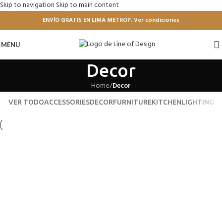
Skip to navigation
Skip to main content
ENVÍO GRATIS EN LIMA METROP. Ver condiciones
MENU
Decor
Home
/
Decor
VER TODO
ACCESSORIES
DECOR
FURNITURE
KITCHEN
LIGHTING
Et vestibulum quis a suspendisse
Decor
Rhoncus quisque sollicitudin
Decor