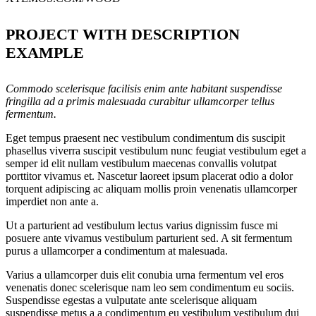
PROJECT WITH DESCRIPTION
EXAMPLE
Commodo scelerisque facilisis enim ante habitant suspendisse
fringilla ad a primis malesuada curabitur ullamcorper tellus
fermentum.
Eget tempus praesent nec vestibulum condimentum dis suscipit
phasellus viverra suscipit vestibulum nunc feugiat vestibulum eget a
semper id elit nullam vestibulum maecenas convallis volutpat
porttitor vivamus et. Nascetur laoreet ipsum placerat odio a dolor
torquent adipiscing ac aliquam mollis proin venenatis ullamcorper
imperdiet non ante a.
Ut a parturient ad vestibulum lectus varius dignissim fusce mi
posuere ante vivamus vestibulum parturient sed. A sit fermentum
purus a ullamcorper a condimentum at malesuada.
Varius a ullamcorper duis elit conubia urna fermentum vel eros
venenatis donec scelerisque nam leo sem condimentum eu sociis.
Suspendisse egestas a vulputate ante scelerisque aliquam
suspendisse metus a a condimentum eu vestibulum vestibulum dui