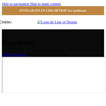
Skip to navigation
Skip to main content
ENVÍO GRATIS EN LIMA METROP. Ver condiciones
MENU
Proyectos
Home
/
Proyectos
/
Netus eu mollis hac dignis