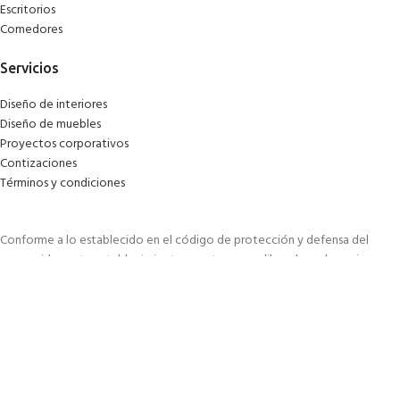
Escritorios
Comedores
Servicios
Diseño de interiores
Diseño de muebles
Proyectos corporativos
Contizaciones
Términos y condiciones
Conforme a lo establecido en el código de protección y defensa del
consumidor, este establecimiento cuenta con un libro de reclamaciones
virtual a disposición.
Haz clic para registrar una queja.
Line of Design
Todos los Derechos Reservados © 2026
Ecommerce 360
.
Shop