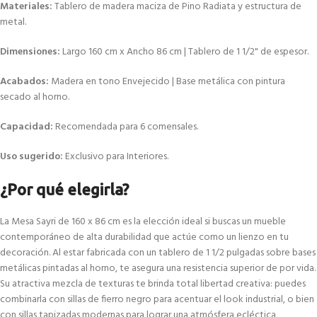
Materiales:
Tablero de madera maciza de Pino Radiata y estructura de
metal.
Dimensiones:
Largo 160 cm x Ancho 86 cm | Tablero de 1 1/2" de espesor.
Acabados:
Madera en tono Envejecido | Base metálica con pintura
secado al horno.
Capacidad:
Recomendada para 6 comensales.
Uso sugerido:
Exclusivo para Interiores.
¿Por qué elegirla?
La Mesa Sayri de 160 x 86 cm es la elección ideal si buscas un mueble
contemporáneo de alta durabilidad que actúe como un lienzo en tu
decoración. Al estar fabricada con un tablero de 1 1/2 pulgadas sobre bases
metálicas pintadas al horno, te asegura una resistencia superior de por vida.
Su atractiva mezcla de texturas te brinda total libertad creativa: puedes
combinarla con sillas de fierro negro para acentuar el look industrial, o bien
con sillas tapizadas modernas para lograr una atmósfera ecléctica,