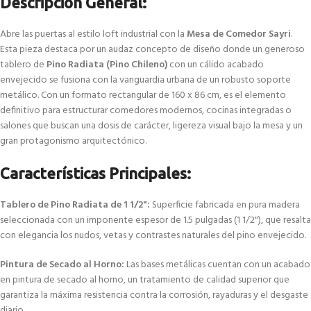
Descripción General:
Abre las puertas al estilo loft industrial con la
Mesa de Comedor Sayri
.
Esta pieza destaca por un audaz concepto de diseño donde un generoso
tablero de
Pino Radiata (Pino Chileno)
con un cálido acabado
envejecido se fusiona con la vanguardia urbana de un robusto soporte
metálico. Con un formato rectangular de 160 x 86 cm, es el elemento
definitivo para estructurar comedores modernos, cocinas integradas o
salones que buscan una dosis de carácter, ligereza visual bajo la mesa y un
gran protagonismo arquitectónico.
Características Principales:
Tablero de Pino Radiata de 1 1/2":
Superficie fabricada en pura madera
seleccionada con un imponente espesor de 1.5 pulgadas (1 1/2"), que resalta
con elegancia los nudos, vetas y contrastes naturales del pino envejecido.
Pintura de Secado al Horno:
Las bases metálicas cuentan con un acabado
en pintura de secado al horno, un tratamiento de calidad superior que
garantiza la máxima resistencia contra la corrosión, rayaduras y el desgaste
diario.