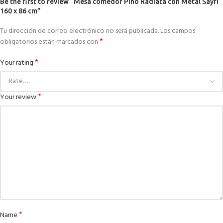
Be the first to review “Mesa comedor Pino Radiata con Metal Sayri
160 x 86 cm”
Tu dirección de correo electrónico no será publicada.
Los campos
*
obligatorios están marcados con
*
Your rating
*
Your review
*
Name