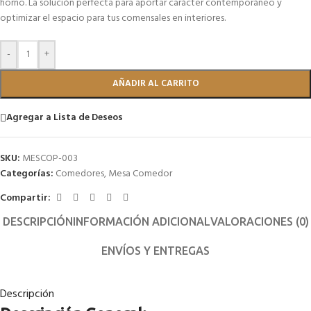
horno. La solución perfecta para aportar carácter contemporáneo y
optimizar el espacio para tus comensales en interiores.
-
+
AÑADIR AL CARRITO
Agregar a Lista de Deseos
SKU:
MESCOP-003
Categorías:
Comedores
,
Mesa Comedor
Compartir:
DESCRIPCIÓN
INFORMACIÓN ADICIONAL
VALORACIONES (0)
ENVÍOS Y ENTREGAS
Descripción