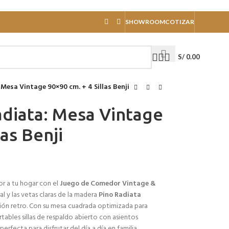
SHOWROOM
COTIZAR
S/
0.00
Mesa Vintage 90×90 cm. + 4 Sillas Benji
diata: Mesa Vintage
las Benji
or a tu hogar con el
Juego de Comedor Vintage &
al y las vetas claras de la madera
Pino Radiata
ción retro. Con su mesa cuadrada optimizada para
tables sillas de respaldo abierto con asientos
rfecta para disfrutar del día a día en familia.