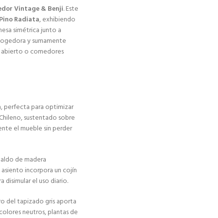
dor Vintage & Benji
. Este
Pino Radiata
, exhibiendo
mesa simétrica junto a
a acogedora y sumamente
 abierto o comedores
, perfecta para optimizar
a Chileno, sustentado sobre
mente el mueble sin perder
paldo de madera
 asiento incorpora un cojín
 disimular el uso diario.
ro del tapizado gris aporta
 colores neutros, plantas de