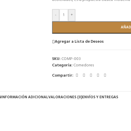
-
+
AÑAD
Agregar a Lista de Deseos
SKU:
COMP-003
Categoría:
Comedores
Compartir:
N
INFORMACIÓN ADICIONAL
VALORACIONES (0)
ENVÍOS Y ENTREGAS