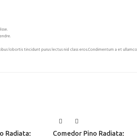
isse.
endre.
cibus lobortis tincidunt purus lectus nisl class eros.Condimentum a et ulla
o Radiata:
Comedor Pino Radiata: