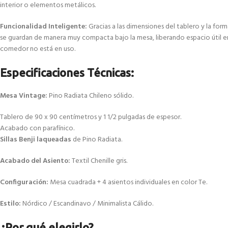
interior o elementos metálicos.
Funcionalidad Inteligente:
Gracias a las dimensiones del tablero y la forma 
se guardan de manera muy compacta bajo la mesa, liberando espacio útil en
comedor no está en uso.
Especificaciones Técnicas:
Mesa Vintage:
Pino Radiata Chileno sólido.
Tablero de 90 x 90 centímetros y 1 1/2 pulgadas de espesor.
Acabado con parafínico.
Sillas Benji laqueadas
de Pino Radiata.
Acabado del Asiento:
Textil Chenille gris.
Configuración:
Mesa cuadrada + 4 asientos individuales en color Te.
Estilo:
Nórdico / Escandinavo / Minimalista Cálido.
¿Por qué elegirlo?