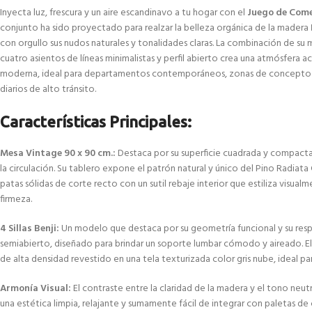
Inyecta luz, frescura y un aire escandinavo a tu hogar con el
Juego de Come
conjunto ha sido proyectado para realzar la belleza orgánica de la madera
con orgullo sus nudos naturales y tonalidades claras. La combinación de su 
cuatro asientos de líneas minimalistas y perfil abierto crea una atmósfer
moderna, ideal para departamentos contemporáneos, zonas de concepto
diarios de alto tránsito.
Características Principales:
Mesa Vintage 90 x 90 cm.:
Destaca por su superficie cuadrada y compacta
la circulación. Su tablero expone el patrón natural y único del Pino Radiat
patas sólidas de corte recto con un sutil rebaje interior que estiliza visual
firmeza.
4 Sillas Benji:
Un modelo que destaca por su geometría funcional y su res
semiabierto, diseñado para brindar un soporte lumbar cómodo y aireado. El
de alta densidad revestido en una tela texturizada color gris nube, ideal para
Armonía Visual:
El contraste entre la claridad de la madera y el tono neut
una estética limpia, relajante y sumamente fácil de integrar con paletas de