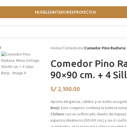
MUEBLES
INTERIORES
PROYECTOS
Home
/
Comedores
/
Comedor Pino Radiata: 
Comedor Pino Ra
90×90 cm. + 4 Sil
S/
2,100.00
Aporta elegancia, calidez y un estilo acoged
Benji
. Este conjunto combina la belleza natur
Chileno
con un sofisticado diseño de inspira
espacios dinámicos (90×90 cm.) y sus 4 confor
acolchados, es la propuesta clásica-moderna pe