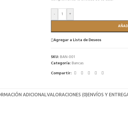
-
+
AÑAD
Agregar a Lista de Deseos
SKU:
BAN-001
Categoría:
Bancas
Compartir:
ORMACIÓN ADICIONAL
VALORACIONES (0)
ENVÍOS Y ENTREG