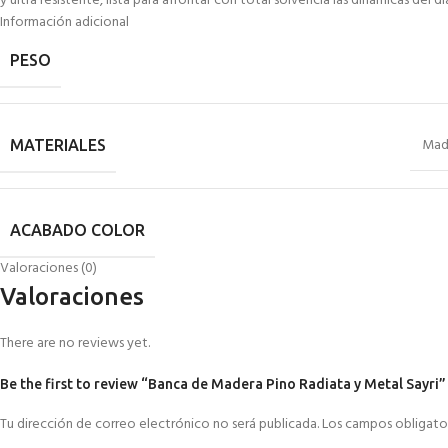
y ultra resistente, lista para afrontar con total solvencia las dinámicas del día
Información adicional
PESO
Mad
MATERIALES
ACABADO COLOR
Valoraciones (0)
Valoraciones
There are no reviews yet.
Be the first to review “Banca de Madera Pino Radiata y Metal Sayri”
Tu dirección de correo electrónico no será publicada.
Los campos obligato