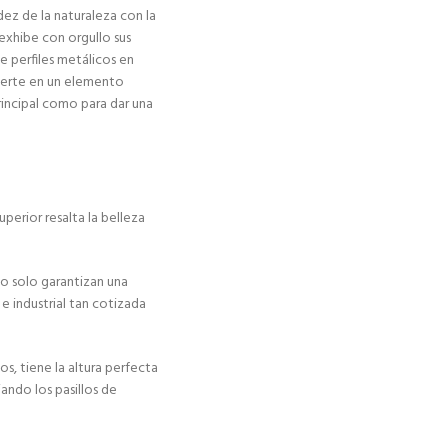
idez de la naturaleza con la
exhibe con orgullo sus
e perfiles metálicos en
vierte en un elemento
rincipal como para dar una
uperior resalta la belleza
o solo garantizan una
e industrial tan cotizada
s, tiene la altura perfecta
ndo los pasillos de