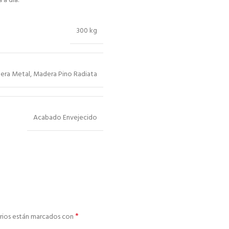
 a día.
300 kg
era Metal
,
Madera Pino Radiata
Acabado Envejecido
*
rios están marcados con