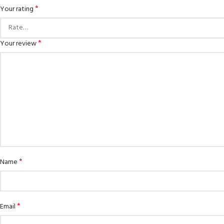
*
Your rating
*
Your review
*
Name
*
Email