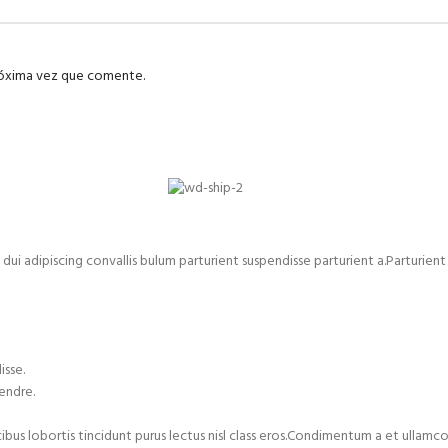
róxima vez que comente.
adipiscing convallis bulum parturient suspendisse parturient a.Parturient 
isse.
endre.
cibus lobortis tincidunt purus lectus nisl class eros.Condimentum a et ulla