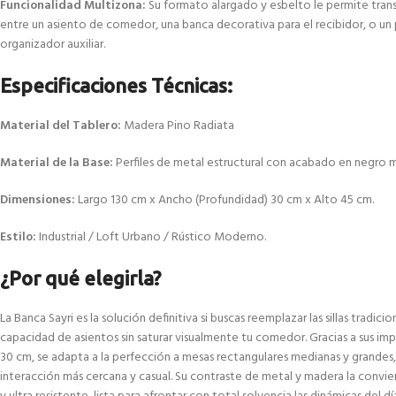
Funcionalidad Multizona:
Su formato alargado y esbelto le permite trans
entre un asiento de comedor, una banca decorativa para el recibidor, o un
organizador auxiliar.
Especificaciones Técnicas:
Material del Tablero:
Madera Pino Radiata
Material de la Base:
Perfiles de metal estructural con acabado en negro m
Dimensiones:
Largo 130 cm x Ancho (Profundidad) 30 cm x Alto 45 cm.
Estilo:
Industrial / Loft Urbano / Rústico Moderno.
¿Por qué elegirla?
La Banca Sayri es la solución definitiva si buscas reemplazar las sillas tradic
capacidad de asientos sin saturar visualmente tu comedor. Gracias a sus im
30 cm, se adapta a la perfección a mesas rectangulares medianas y grandes,
interacción más cercana y casual. Su contraste de metal y madera la convi