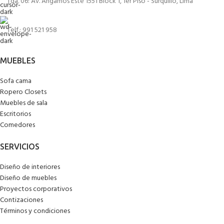
Tda. 06: Av. Angamos Este 1551 Block 1, 1er Piso - Surquillo, Lima
Telf.: 991 521 958
MUEBLES
Sofa cama
Ropero Closets
Muebles de sala
Escritorios
Comedores
SERVICIOS
Diseño de interiores
Diseño de muebles
Proyectos corporativos
Contizaciones
Términos y condiciones