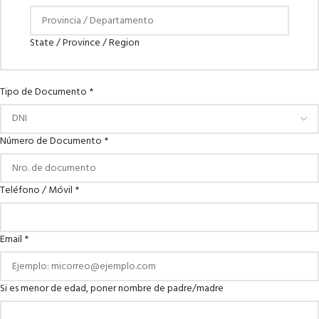
State / Province / Region
Tipo de Documento
*
Número de Documento
*
Teléfono / Móvil
*
Monto
Email
*
Móvil
Completos
Si es menor de edad, poner nombre de padre/madre