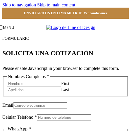
Skip to navigation
Skip to main content
ENVÍO GRATIS EN LIMA METROP. Ver condiciones
MENU
FORMULARIO
SOLICITA UNA COTIZACIÓN
Please enable JavaScript in your browser to complete this form.
Nombres Completos
*
First
Last
Email
Nombres
Celular Telefono
*
mensaje
/
WhatsApp
*